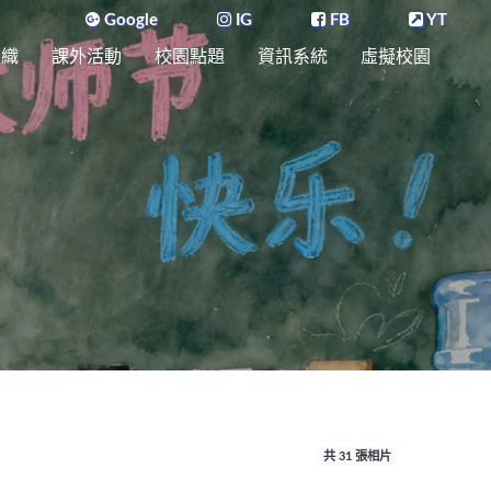
Google
IG
FB
YT
組織
課外活動
校園點題
資訊系統
虛擬校園
共 31 張相片