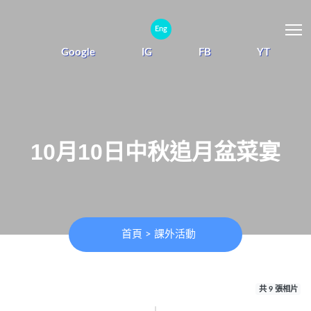
T
Eng
Google
IG
FB
YT
10月10日中秋追月盆菜宴
首頁
>
課外活動
共 9 張相片