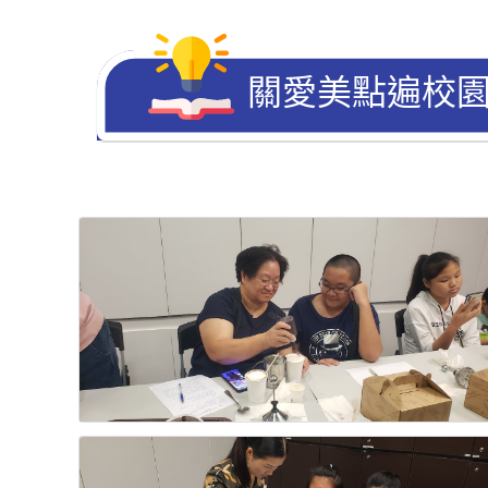
關愛美點遍校