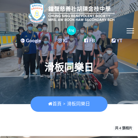
T
Eng
Google
IG
FB
YT
滑板同樂日
首頁
>
滑板同樂日
共 4 張相片