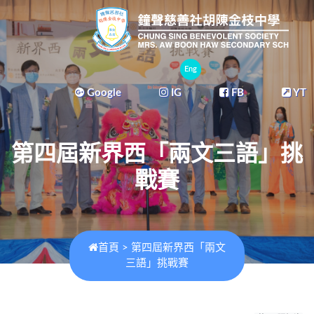
Eng
Google
IG
FB
YT
第四屆新界西「兩文三語」挑
戰賽
首頁
>
第四屆新界西「兩文
三語」挑戰賽