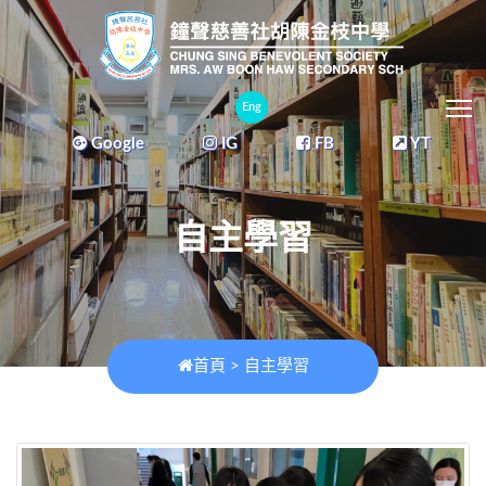
T
Eng
Google
IG
FB
YT
自主學習
首頁
>
自主學習