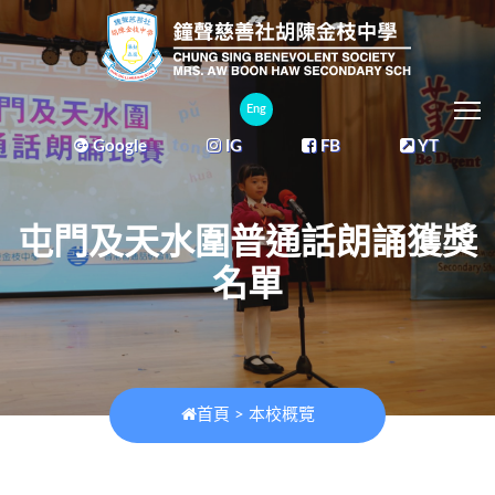
T
Eng
Google
IG
FB
YT
屯門及天水圍普通話朗誦獲獎
名單
首頁
>
本校概覽