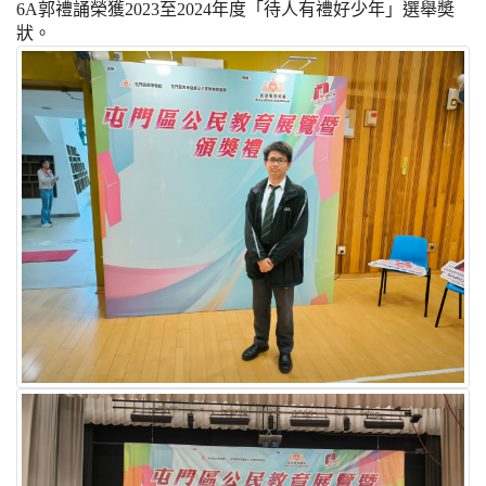
6A郭禮誦榮獲2023至2024年度「待人有禮好少年」選舉奬
狀。