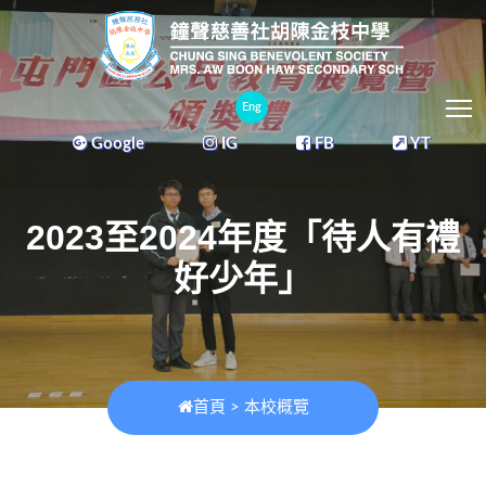
T
Eng
Google
IG
FB
YT
2023至2024年度「待人有禮
好少年」
首頁
>
本校概覽