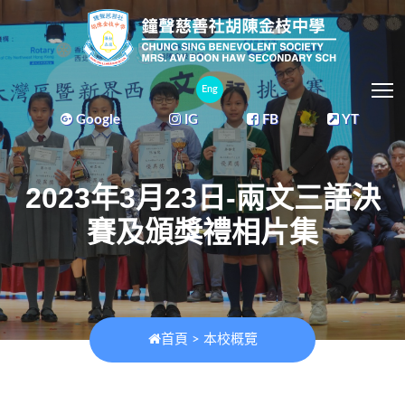
T
Eng
Google
IG
FB
YT
2023年3月23日-兩文三語決
賽及頒獎禮相片集
首頁
>
本校概覽