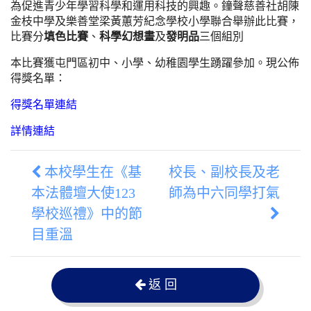
為促進青少年學習科學和運用科技的興趣。鐘聲慈善社胡陳
金枝中學及樂善堂梁黃蕙芳紀念學校小學聯合舉辦此比賽，
比賽分
填色比賽
、
科學幻想畫
及
發明品
三個組別
本比賽獲屯門區初中、小學、幼稚園學生踴躍參加。現公佈
得獎名單：
得獎名單連結
詳情連結
本校學生在《基
校長、副校長及老
本法體壇大使123
師為中六同學打氣
學校巡禮》中的節
目重溫
返 回