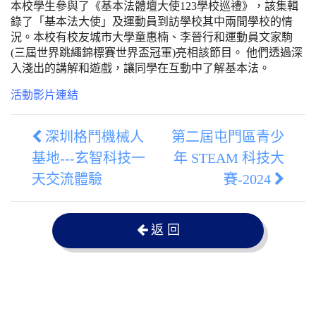
本校學生參與了《基本法體壇大使123學校巡禮》，該集輯
錄了「基本法大使」及運動員到訪學校其中兩間學校的情
況。本校有校友城市大學童惠楠、李晉行和運動員文家駒
(三屆世界跳繩錦標賽世界盃冠軍)亮相該節目。 他們透過深
入淺出的講解和遊戲，讓同學在互動中了解基本法。
活動影片連結
深圳格鬥機械人
第二屆屯門區青少
基地---玄智科技一
年 STEAM 科技大
天交流體驗
賽-2024
返 回