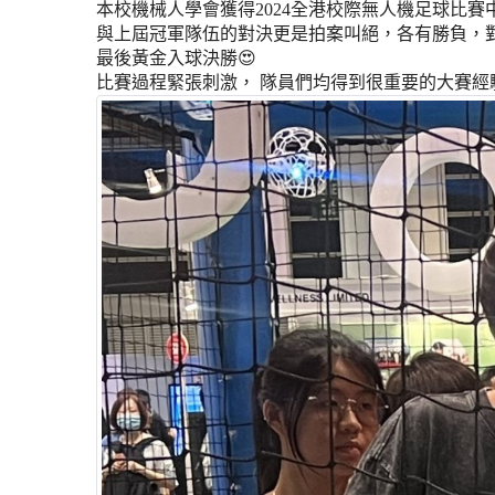
本校機械人學會獲得2024全港校際無人機足球比賽
與上屆冠軍隊伍的對決更是拍案叫絕，各有勝負，對方被
最後黃金入球決勝😍
比賽過程緊張刺激， 隊員們均得到很重要的大賽經