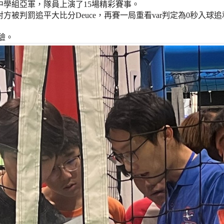
中學組亞軍，隊員上演了15場精彩賽事。
判罰追平大比分Deuce，再賽一局重看var判定為0秒入球追和再
驗。