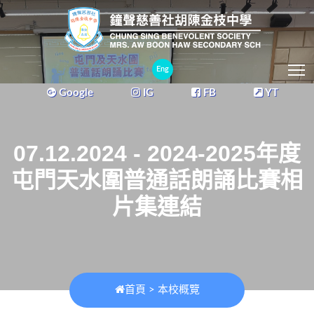
T
Eng
Google
IG
FB
YT
07.12.2024 - 2024-2025年度
屯門天水圍普通話朗誦比賽相
片集連結
首頁
>
本校概覽