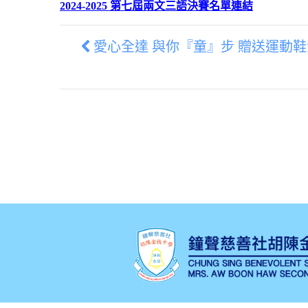
2024-2025 第七屆兩文三語決賽名單連結
愛心全達 與你『童』步 贈送運動