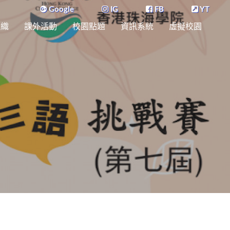
Google
IG
FB
YT
組織
課外活動
校園點題
資訊系統
虛擬校園