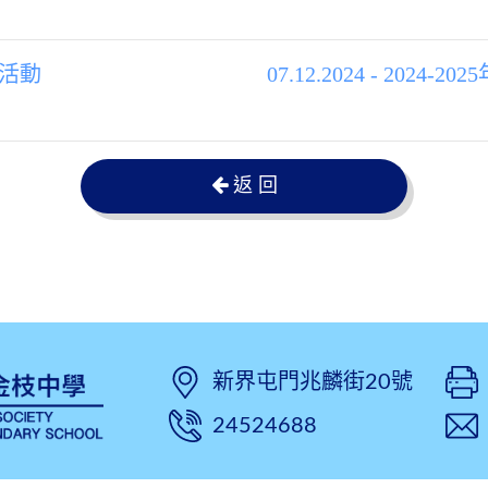
鞋活動
07.12.2024 - 2
返 回
新界屯門兆麟街20號
24524688