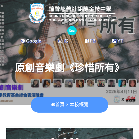
T
Eng
Google
IG
FB
YT
原創音樂劇《珍惜所有》
首頁
>
本校概覽