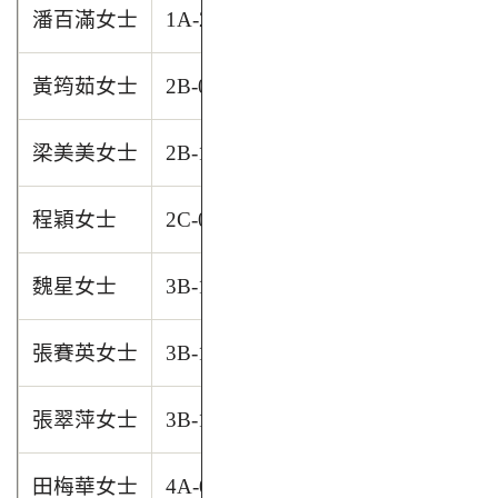
潘百滿女士
1A-24 周英朗
黃筠茹女士
2B-03 何曉雯 / 1C-13 何昱賢
梁美美女士
2B-12 黃逸晴
程穎女士
2C-01 岑可馨
魏星女士
3B-14 方博
張賽英女士
3B-15 馮湛森
張翠萍女士
3B-18 李羿廷
田梅華女士
4A-04 魏莉婷