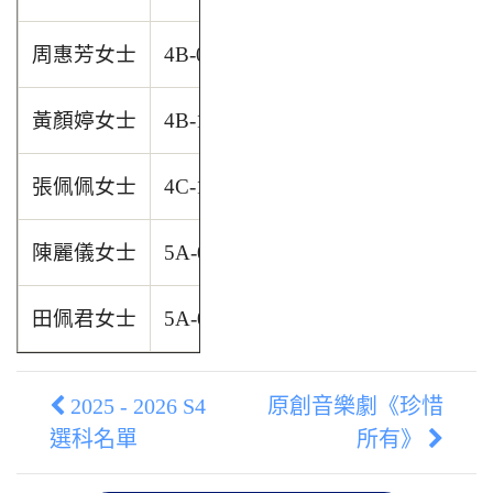
周惠芳女士
4B-02 張悠
黃顏婷女士
4B-18 吳逸熙
張佩佩女士
4C-10 謝樂怡
陳麗儀女士
5A-03 張倬瑤
田佩君女士
5A-08 吳諾晞
2025 - 2026 S4
原創音樂劇《珍惜
選科名單
所有》