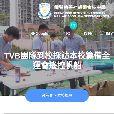
Eng
Google
IG
FB
Y
TVB團隊到校採訪本校籌備全
運會遙控帆船
首頁
>
本校概覽