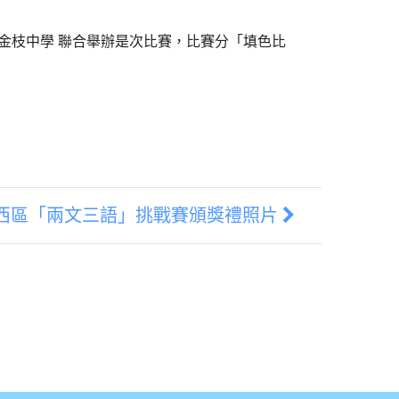
陳金枝中學 聯合舉辦是次比賽，比賽分「填色比
西區「兩文三語」挑戰賽頒獎禮照片