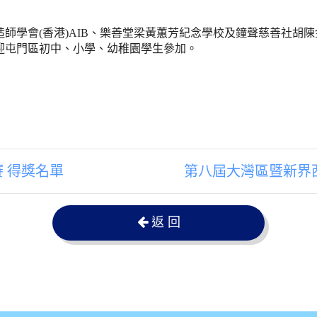
師學會(香港)AIB、樂善堂梁黃蕙芳紀念學校及鐘聲慈善社胡
迎屯門區初中、小學、幼稚園學生參加。
賽 得獎名單
第八屆大灣區暨新界
返 回