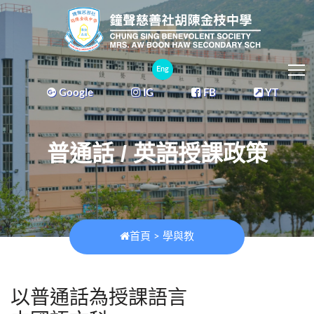
T
Eng
Google
IG
FB
YT
普通話 / 英語授課政策
首頁
>
學與教
以普通話為授課語言