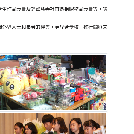
學生作品義賣及鐘聲慈善社首長捐贈物品義賣等，讓
觸外界人士和長者的機會，更配合學校「推行關顧文