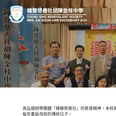
為弘揚辦學團體「鐘聲慈善社」的慈善精神，本校
每年重返母校的傳統日子。