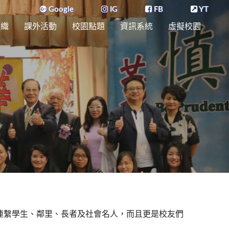
Google
IG
FB
YT
組織
課外活動
校園點題
資訊系統
虛擬校園
連繫學生、鄰里、長者及社會名人，而且更是校友們