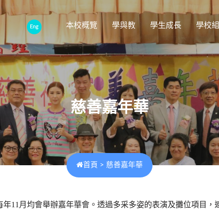
本校概覽
學與教
學生成長
學校
Eng
慈善嘉年華
首頁
>
慈善嘉年華
每年
11
月均會舉辦嘉年華會。透過多采多姿的表演及攤位項目，