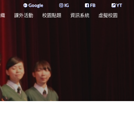
Google
IG
FB
YT
組織
課外活動
校園點題
資訊系統
虛擬校園