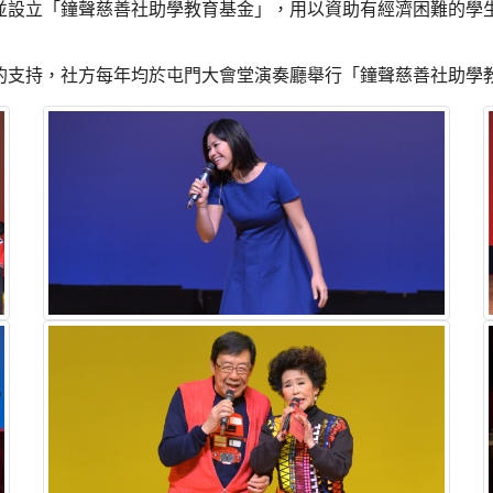
並設立「鐘聲慈善社助學教育基金」，用以資助有經濟困難的學
的支持，社方每年均於屯門大會堂演奏廳舉行「鐘聲慈善社助學