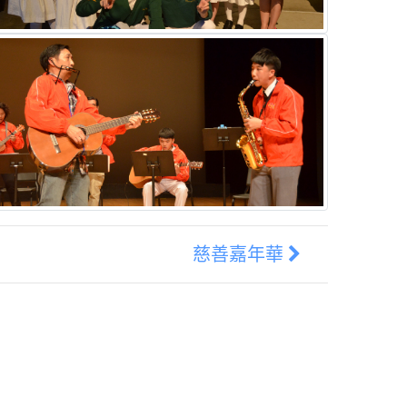
慈善嘉年華