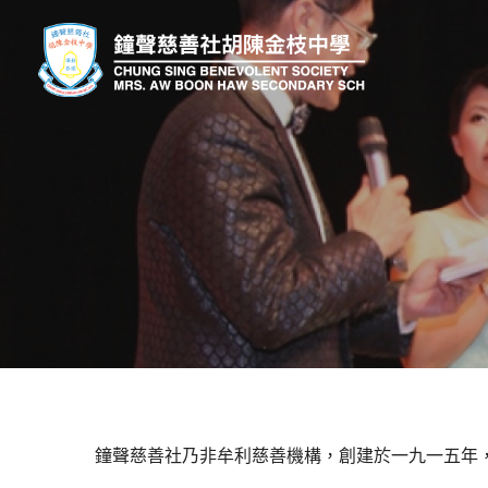
鐘聲慈善社乃非牟利慈善機構，創建於一九一五年