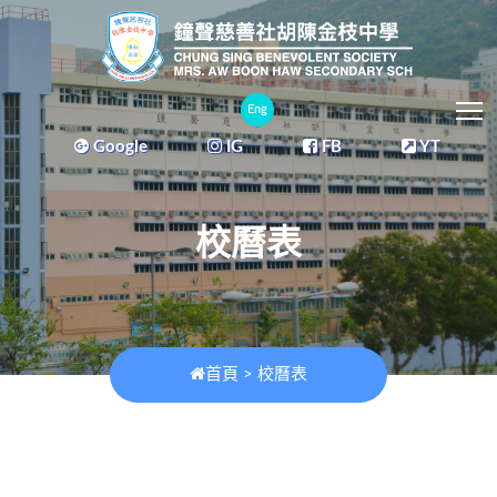
T
Eng
Google
IG
FB
YT
校曆表
首頁
>
校曆表