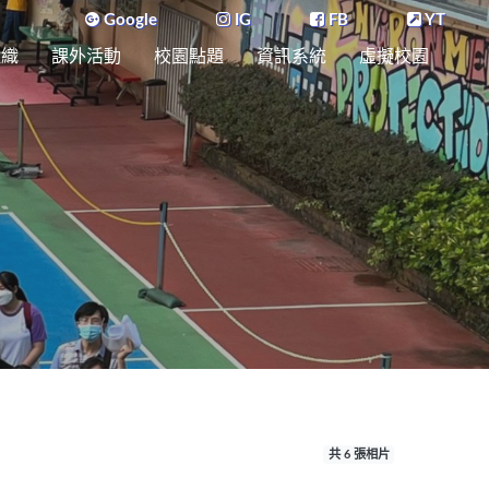
Google
IG
FB
YT
組織
課外活動
校園點題
資訊系統
虛擬校園
共 6 張相片