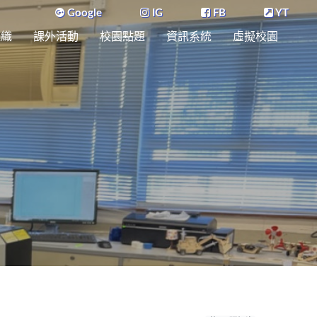
Google
IG
FB
YT
組織
課外活動
校園點題
資訊系統
虛擬校園