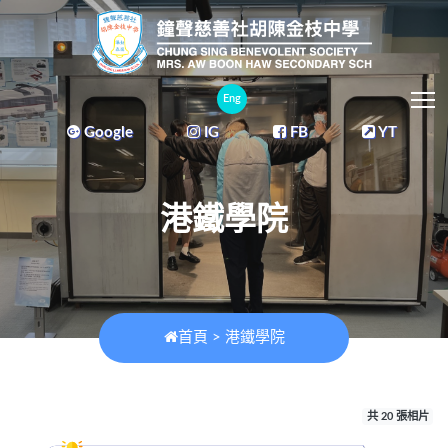
T
Eng
Google
IG
FB
YT
港鐵學院
首頁
>
港鐵學院
共 20 張相片