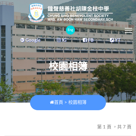
T
Eng
Google
IG
FB
YT
校園相簿
首頁
>
校園相簿
第 1 頁 ，共 7 頁