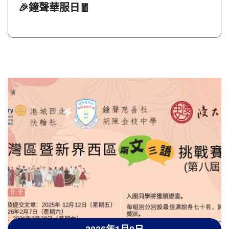
🎉鐘聲華服日🧧