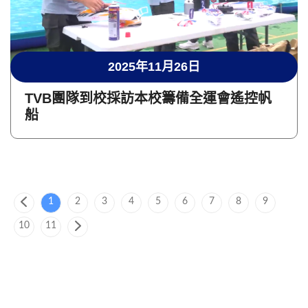
2025年11月26日
TVB團隊到校採訪本校籌備全運會遙控帆
船
1
2
3
4
5
6
7
8
9
10
11