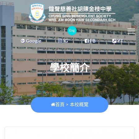
T
Eng
Google
IG
FB
YT
學校簡介
首頁
>
本校概覽