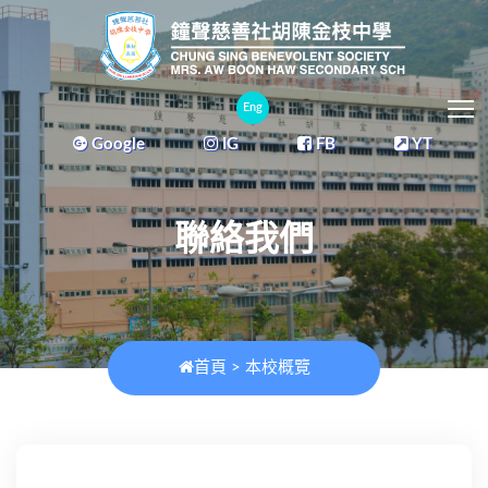
T
Eng
Google
IG
FB
YT
聯絡我們
首頁
>
本校概覽