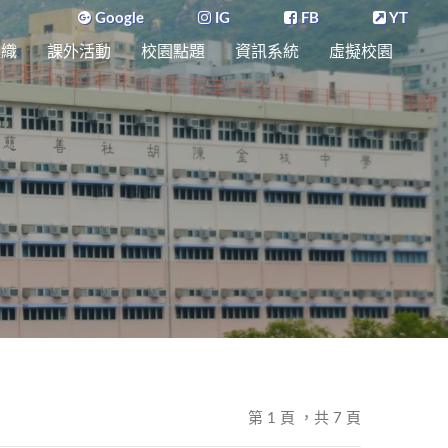
Google
IG
FB
YT
組織
課外活動
校園點題
資訊系統
虛擬校園
第 1 頁 ，共 7 頁