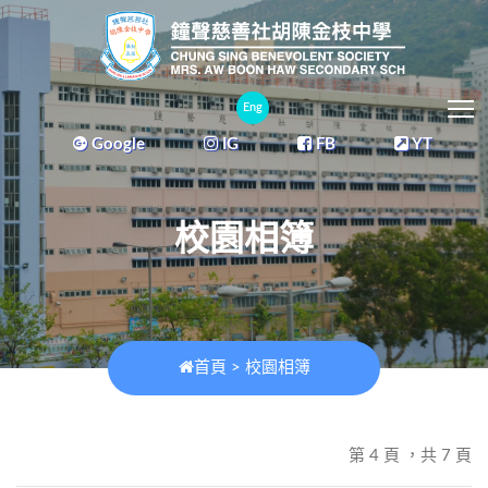
T
Eng
Google
IG
FB
YT
校園相簿
首頁
>
校園相簿
第 4 頁 ，共 7 頁