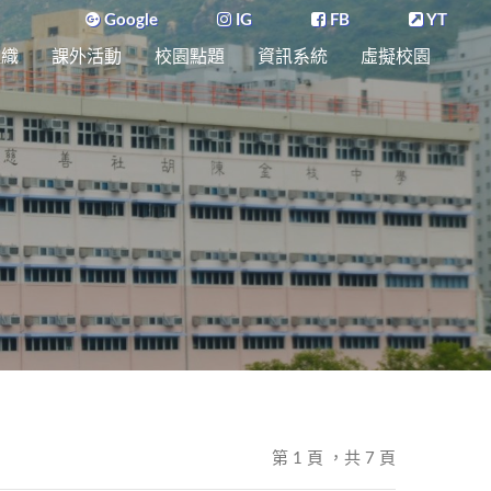
Google
IG
FB
YT
組織
課外活動
校園點題
資訊系統
虛擬校園
第 1 頁 ，共 7 頁